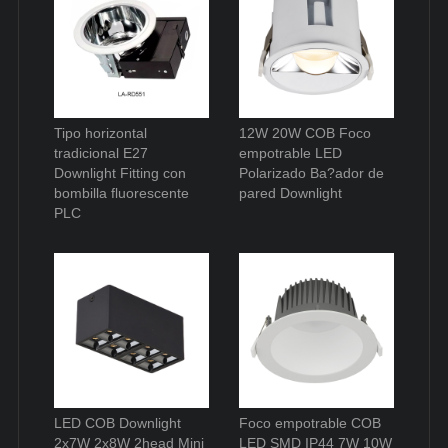
Tipo horizontal
12W 20W COB Foco
tradicional E27
empotrable LED
Downlight Fitting con
Polarizado Ba?ador de
bombilla fluorescente
pared Downlight
PLC
LED COB Downlight
Foco empotrable COB
2x7W 2x8W 2head Mini
LED SMD IP44 7W 10W