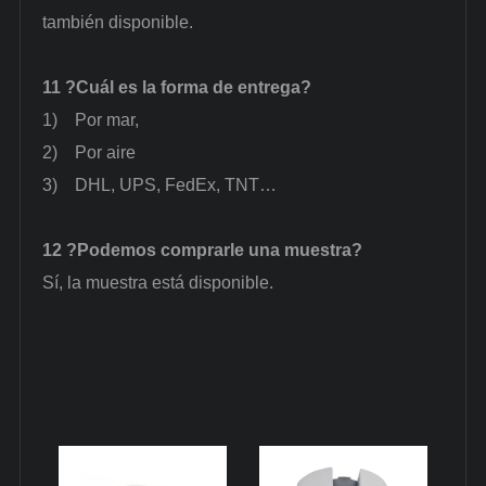
también disponible.
11
?Cuál es la forma de entrega?
1)
Por mar,
2)
Por aire
3)
DHL, UPS, FedEx, TNT…
12
?Podemos comprarle una muestra?
Sí, la muestra está disponible.