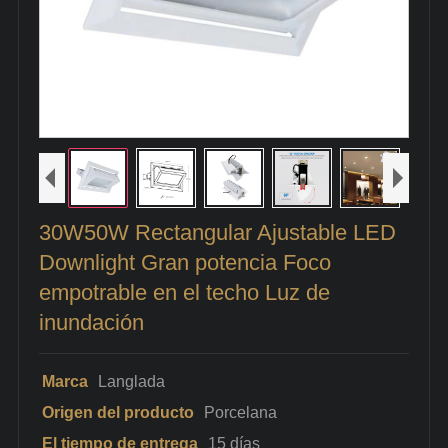
30W50W Rectangular Ajustable LED
Downlight Gran potencia Foco
empotrable en el techo Luz de
inundación
Marca
Langlada
Origen del producto
Porcelana
El tiempo de entrega
15 días