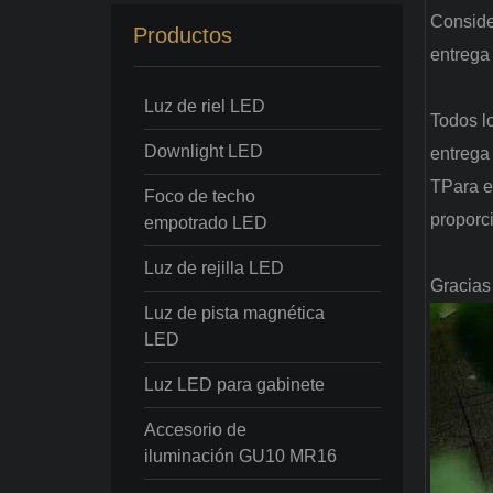
Conside
Productos
entrega
Luz de riel LED
Todos l
Downlight LED
entrega 
T
Para e
Foco de techo
proporc
empotrado LED
Luz de rejilla LED
Gracias
Luz de pista magnética
LED
Luz LED para gabinete
Accesorio de
iluminación GU10 MR16