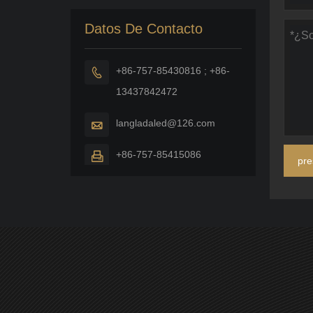
Datos De Contacto
+86-757-85430816 ; +86-

13437842472
langladaled@126.com

+86-757-85415086

pre