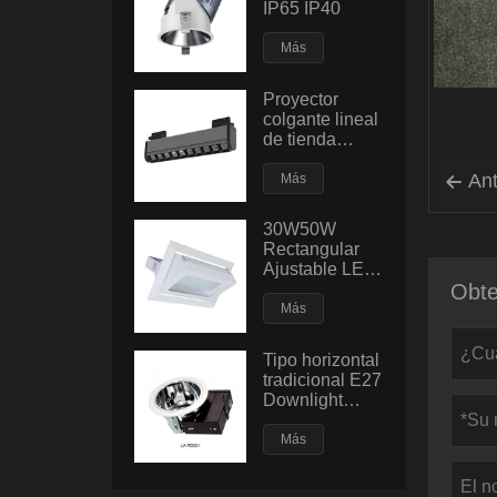
IP65 IP40
Más
Proyector
colgante lineal
de tienda
minorista de
supermercado
Ant
Más

30W50W
Rectangular
Ajustable LED
Downlight
Obte
Gran potencia
Más
Foco
empotrable en
Tipo horizontal
el techo Luz de
tradicional E27
inundación
Downlight
Fitting con
bombilla
Más
fluorescente
PLC