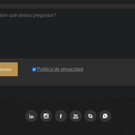
Política de privacidad
sentar





