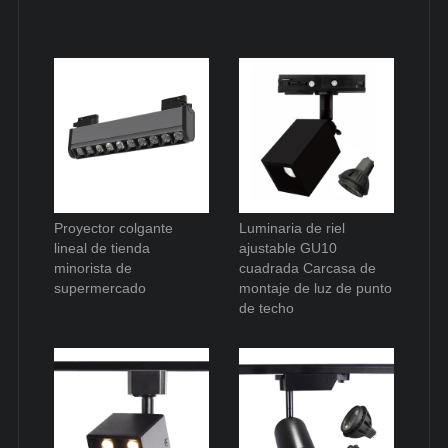
Proyector colgante
Luminaria de riel
lineal de tienda
ajustable GU10
minorista de
cuadrada Carcasa de
supermercado
montaje de luz de punto
de techo