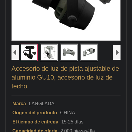
Accesorio de luz de pista ajustable de
aluminio GU10, accesorio de luz de
techo
Marca
LANGLADA
Origen del producto
CHINA
El tiempo de entrega
15-25 días
Capacidad de oferta
2.000 piezas/día