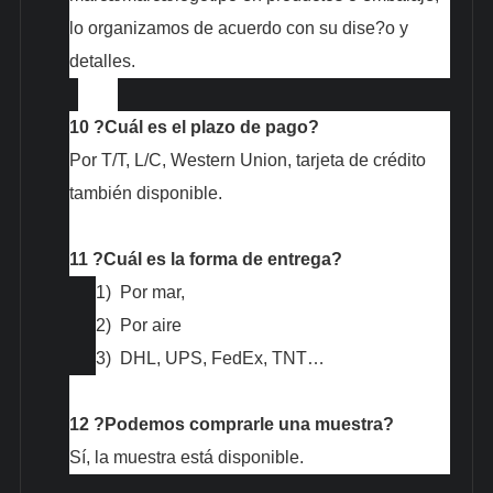
lo organizamos de acuerdo con su dise?o y
detalles.
10
?Cuál es el plazo de pago?
Por T/T, L/C, Western Union, tarjeta de crédito
también disponible.
11
?Cuál es la forma de entrega?
1)
Por mar,
2)
Por aire
3)
DHL, UPS, FedEx, TNT…
12
?Podemos comprarle una muestra?
Sí, la muestra está disponible.