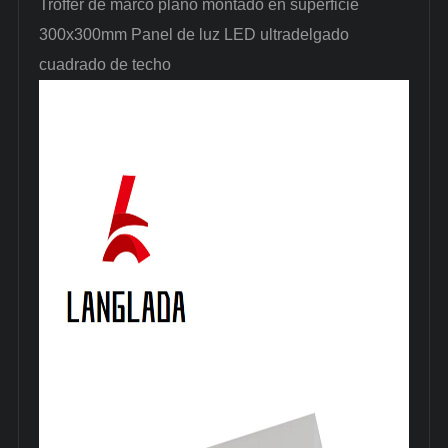
Troffer de marco plano montado en superficie
300x300mm Panel de luz LED ultradelgado
cuadrado de techo