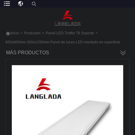

Inicio
>
Productos
>
Panel LED Troffer T8 Soporte
>
600x600mm 300x1200mm Panel de luces LED montado en superficie
MÁS PRODUCTOS