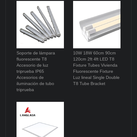
Soporte de lámpara
10W 18W 60cm 90cm
fluorescente T8
120cm 2ft 4ft LED T8
Accesorio de luz
Fixture Tubes Vivienda
triprueba IP65
Fluorescente Fixture
Accesorios de
Luz lineal Single Double
iluminación de tubo
T8 Tube Bracket
triprueba