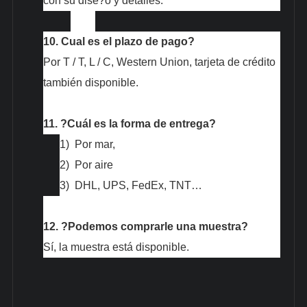
con su dise?o y detalles.
10.
Cual es el plazo de pago?
Por T / T, L / C, Western Union, tarjeta de crédito
también disponible.
11.
?Cuál es la forma de entrega?
1)
Por mar,
2)
Por aire
3)
DHL, UPS, FedEx, TNT…
12.
?Podemos comprarle una muestra?
Sí, la muestra está disponible.