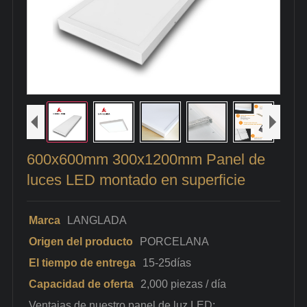
600x600mm 300x1200mm Panel de
luces LED montado en superficie
Marca
LANGLADA
Origen del producto
PORCELANA
El tiempo de entrega
15-25días
Capacidad de oferta
2,000 piezas / día
Ventajas de nuestro panel de luz LED: