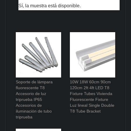
Sí, la muestra está disponible.
Soporte de lámpara
10W 18W 60cm 90cm
fluorescente T8
120cm 2ft 4ft LED T8
Accesorio de luz
Fixture Tubes Vivienda
triprueba IP65
Fluorescente Fixture
Accesorios de
Luz lineal Single Double
iluminación de tubo
T8 Tube Bracket
triprueba