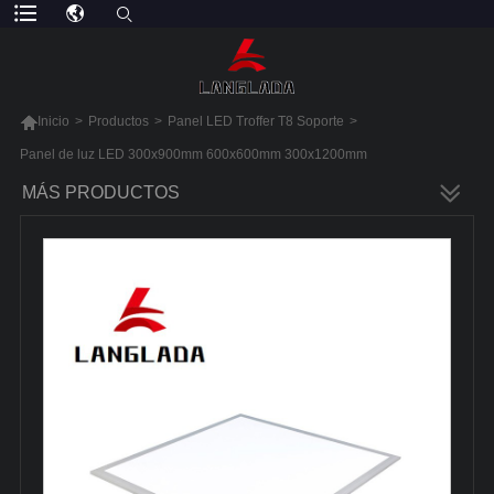

Inicio
>
Productos
>
Panel LED Troffer T8 Soporte
>
Panel de luz LED 300x900mm 600x600mm 300x1200mm
MÁS PRODUCTOS