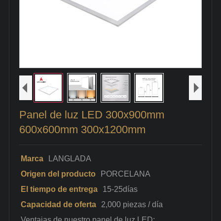
Panel de luz LED 300x900mm
600x600mm 300x1200mm
Marca
LANGLADA
Origen del producto
PORCELANA
El tiempo de entrega
15-25días
Capacidad de oferta
2,000 piezas / día
Ventajas de nuestro panel de luz LED: